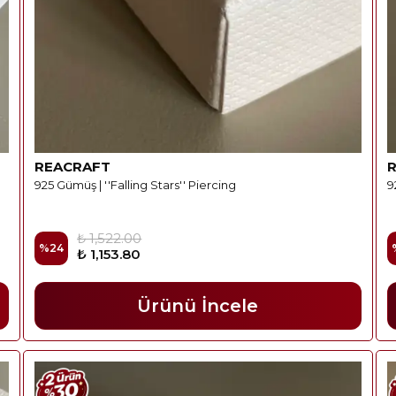
REACRAFT
925 Gümüş | ''Falling Stars'' Piercing
9
₺ 1,522.00
%
24
₺ 1,153.80
Ürünü İncele