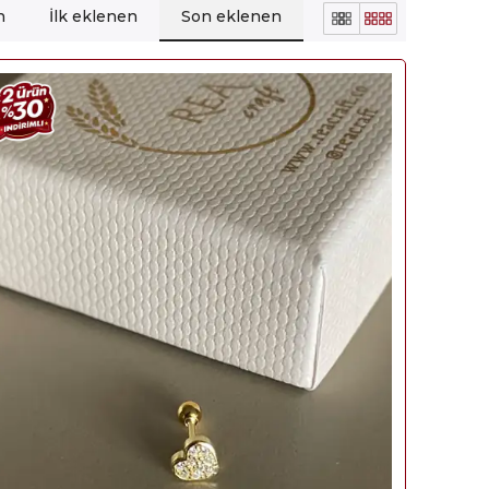
n
İlk eklenen
Son eklenen