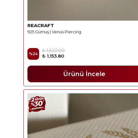
REACRAFT
925 Gümüş | Venüs Piercing
₺ 1,522.00
%
24
₺ 1,153.80
Ürünü İncele