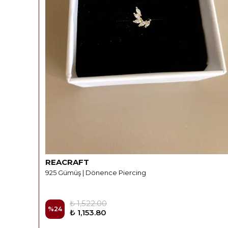
REACRAFT
925 Gümüş | Dönence Piercing
₺ 1,522.00
%
24
₺ 1,153.80