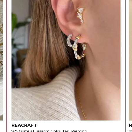
REACRAFT
925 Gümüş | Tasarım Çoklu Taşlı Piercing
9