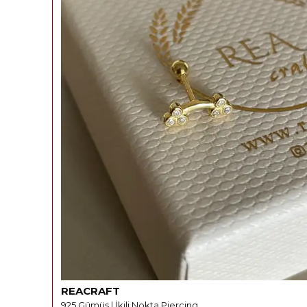
REACRAFT
925 Gümüş | İkili Nokta Piercing