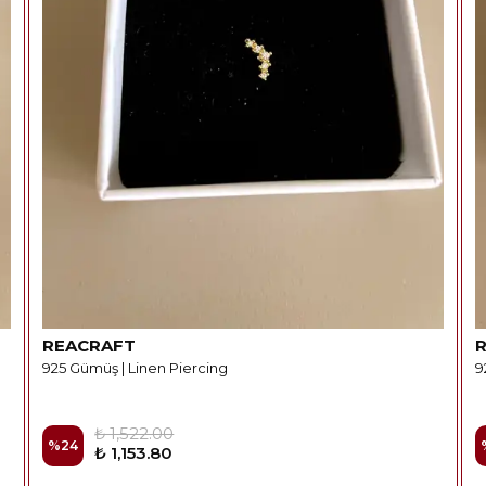
REACRAFT
925 Gümüş | Linen Piercing
9
₺ 1,522.00
%
24
₺ 1,153.80