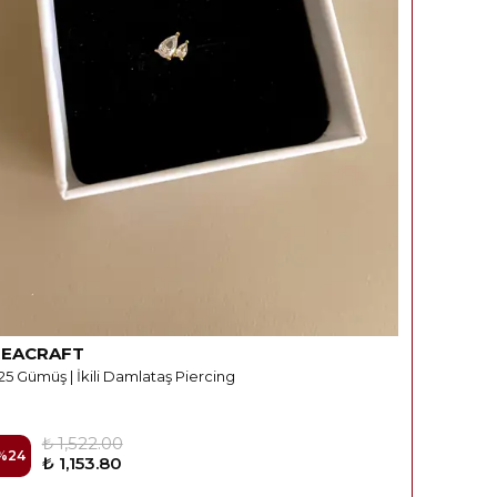
REACRAFT
25 Gümüş | İkili Damlataş Piercing
₺ 1,522.00
%
24
₺ 1,153.80