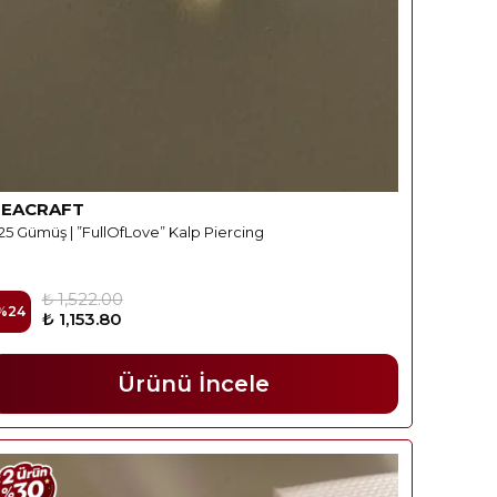
REACRAFT
25 Gümüş | ”FullOfLove” Kalp Piercing
₺ 1,522.00
%
24
₺ 1,153.80
Ürünü İncele