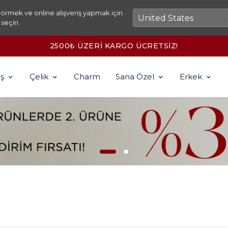
örmek ve online alışveriş yapmak için
 seçin.
2500₺ ÜZERİ KARGO ÜCRETSİZ!
ş
Çelik
Charm
Sana Özel
Erkek