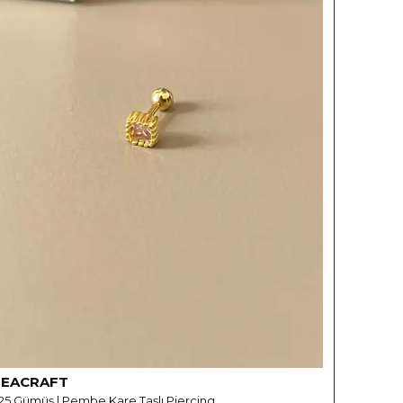
REACRAFT
25 Gümüş | Pembe Kare Taşlı Piercing