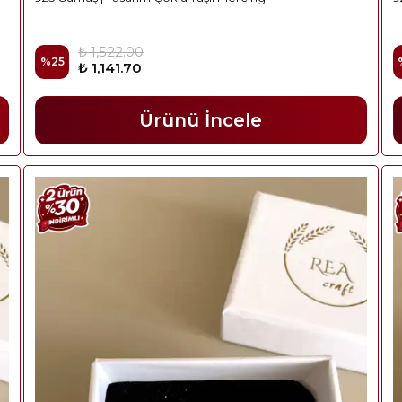
₺ 1,522.00
%
25
₺ 1,141.70
Ürünü İncele