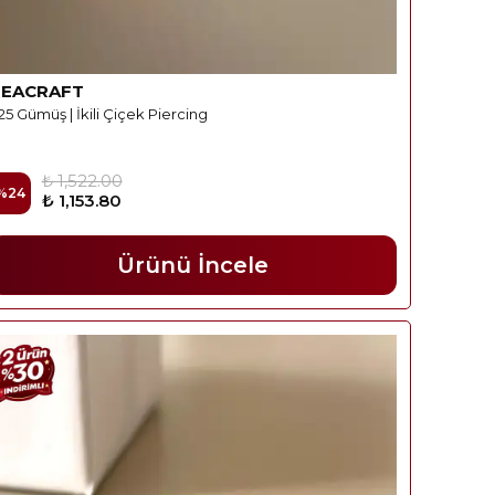
REACRAFT
25 Gümüş | İkili Çiçek Piercing
₺ 1,522.00
%
24
₺ 1,153.80
Ürünü İncele