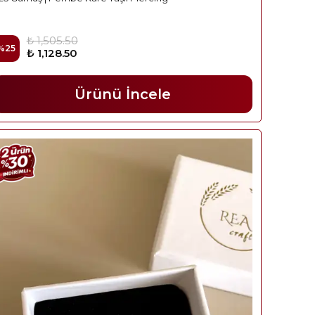
₺ 1,505.50
%
25
₺ 1,128.50
Ürünü İncele