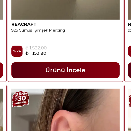
REACRAFT
925 Gümüş | Şimşek Piercing
9
₺ 1,522.00
%
24
₺ 1,153.80
Ürünü İncele