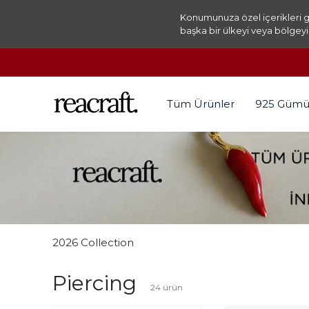
Konumunuza özel içerikleri g
başka bir ülkeyi veya bölgeyi
Tüm Ürünler
925 Gümü
2026 Collection
Piercing
24
ürün