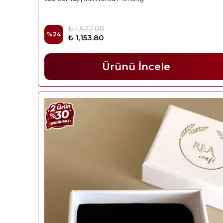
₺ 1,522.00
%
24
₺ 1,153.80
Ürünü İncele