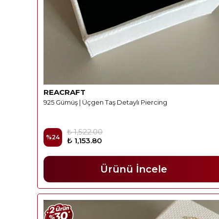
REACRAFT
925 Gümüş | Üçgen Taş Detaylı Piercing
₺ 1,522.00
%
24
₺ 1,153.80
Ürünü İncele