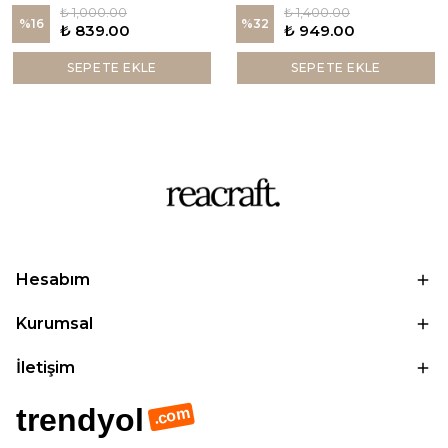
₺ 1,000.00
₺ 1,400.00
%
16
%
32
₺ 839.00
₺ 949.00
SEPETE EKLE
SEPETE EKLE
Hesabım
Kurumsal
İletişim
trendyol
.com