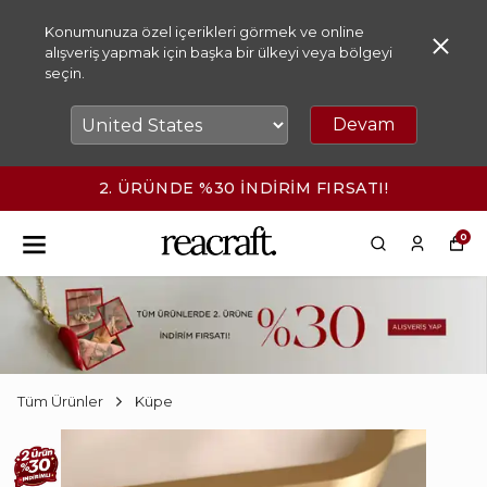
Konumunuza özel içerikleri görmek ve online
alışveriş yapmak için başka bir ülkeyi veya bölgeyi
seçin.
Devam
IRSATI!
2500₺ ÜZERİ KARGO ÜCR
0
Tüm Ürünler
Küpe