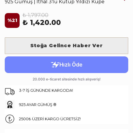
925 Gümüş | İthal 3'lü Kutup Yıldızı Küpe
₺ 1,797.00
%
21
₺ 1,420.00
Stoğa Gelince Haber Ver
3-7 İŞ GÜNÜNDE KARGODA!
925 AYAR GÜMÜŞ ®
2500₺ ÜZERİ KARGO ÜCRETSİZ!