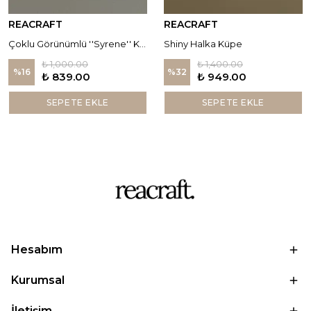
REACRAFT
REACRAFT
Çoklu Görünümlü ''Syrene'' Küpe
Shiny Halka Küpe
₺ 1,000.00
₺ 1,400.00
%
16
%
32
₺ 839.00
₺ 949.00
SEPETE EKLE
SEPETE EKLE
Hesabım
Kurumsal
İletişim