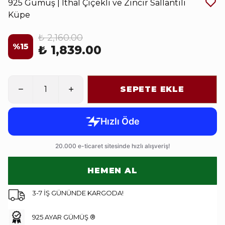
925 Gümüş | İthal Çiçekli ve Zincir Sallantılı
Küpe
₺ 2,160.00
%
15
₺ 1,839.00
SEPETE EKLE
HEMEN AL
3-7 İŞ GÜNÜNDE KARGODA!
925 AYAR GÜMÜŞ ®