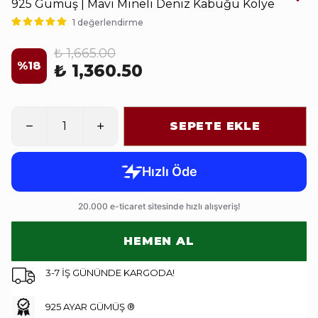
925 Gümüş | Mavi Mineli Deniz Kabuğu Kolye
1 değerlendirme
₺ 1,665.00
%
18
₺ 1,360.50
SEPETE EKLE
HEMEN AL
3-7 İŞ GÜNÜNDE KARGODA!
925 AYAR GÜMÜŞ ®