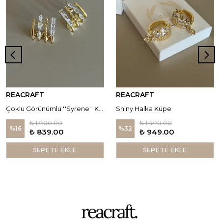
REACRAFT
REACRAFT
Çoklu Görünümlü ''Syrene'' Küpe
Shiny Halka Küpe
₺ 1,000.00
₺ 1,400.00
%
16
%
32
₺ 839.00
₺ 949.00
SEPETE EKLE
SEPETE EKLE