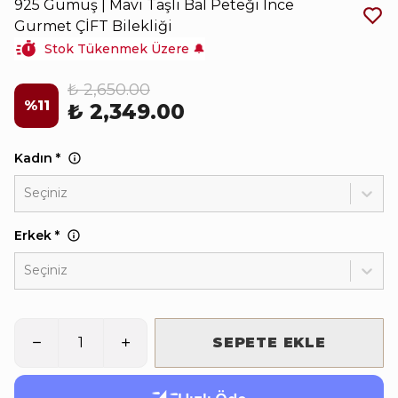
925 Gümüş | Mavi Taşlı Bal Peteği İnce
Gurmet ÇİFT Bilekliği
Stok Tükenmek Üzere 🔔
₺ 2,650.00
%
11
₺ 2,349.00
Kadın
*
Seçiniz
Erkek
*
Seçiniz
SEPETE EKLE