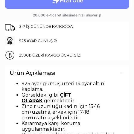
3-7 İŞ GÜNÜNDE KARGODA!
925 AYAR GÜMÜŞ ®
2500₺ ÜZERİ KARGO ÜCRETSİZ!
Ürün Açıklaması
925 ayar gümüş üzeri 14 ayar altın
kaplama.
Görseldeki gibi
ÇİFT
OLARAK
gelmektedir.
Zincir uzunluğu kadın için 15-16
cm+uzatma, erkek için 17-18
cm+uzatma
şeklindedir
.
Kararmaya karşı koruma
uygulanmaktadır.