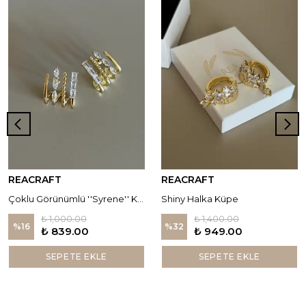
REACRAFT
REACRAFT
Çoklu Görünümlü ''Syrene'' Küpe
Shiny Halka Küpe
₺ 1,000.00
₺ 1,400.00
%
16
%
32
₺ 839.00
₺ 949.00
SEPETE EKLE
SEPETE EKLE