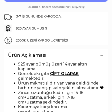
3-7 İŞ GÜNÜNDE KARGODA!
925 AYAR GÜMÜŞ ®
2500₺ ÜZERİ KARGO ÜCRETSİZ!
Ürün Açıklaması
925 ayar gümüş üzeri 14 ayar altın
kaplama.
Görseldeki gibi
ÇİFT OLARAK
gelmektedir.
Ürün mıknatıslıdır, yan yana geldiğinde
birbirine yapışıp kalp şeklini almaktadır ♥
Zincir uzunluğu kadın için 15-16
cm+uzatma, erkek için 17-18
cm+uzatma
şeklindedir
.
Kararmaya karşı koruma
uygulanmaktadır.