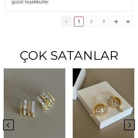
güzel teşekkürler
1
2
3
ÇOK SATANLAR