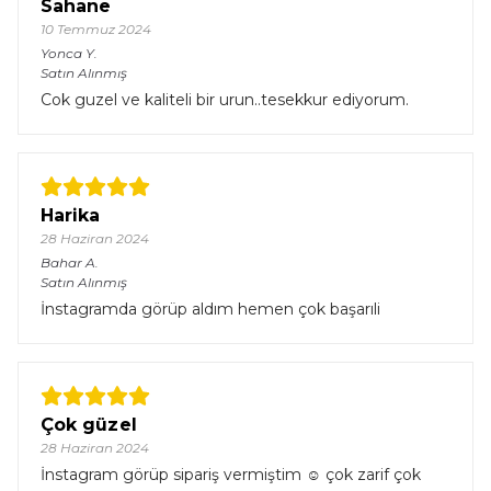
Sahane
10 Temmuz 2024
Yonca
Y.
Satın Alınmış
Cok guzel ve kaliteli bir urun..tesekkur ediyorum.
Harika
28 Haziran 2024
Bahar
A.
Satın Alınmış
İnstagramda görüp aldım hemen çok başarıli
Çok güzel
28 Haziran 2024
İnstagram görüp sipariş vermiştim ☺️ çok zarif çok