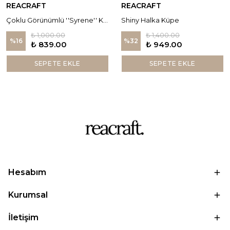
REACRAFT
REACRAFT
Çoklu Görünümlü ''Syrene'' Küpe
Shiny Halka Küpe
₺ 1,000.00
₺ 1,400.00
%
16
%
32
₺ 839.00
₺ 949.00
SEPETE EKLE
SEPETE EKLE
Hesabım
Kurumsal
İletişim