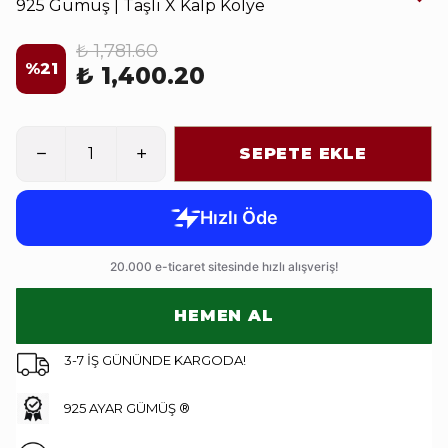
925 Gümüş | Taşlı X Kalp Kolye
₺ 1,781.60
%
21
₺ 1,400.20
SEPETE EKLE
HEMEN AL
3-7 İŞ GÜNÜNDE KARGODA!
925 AYAR GÜMÜŞ ®