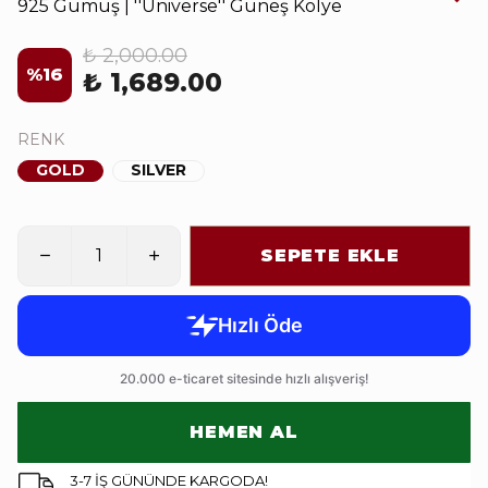
925 Gümüş | ''Universe'' Güneş Kolye
₺ 2,000.00
%
16
₺ 1,689.00
RENK
GOLD
SILVER
SEPETE EKLE
HEMEN AL
3-7 İŞ GÜNÜNDE KARGODA!