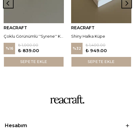
REACRAFT
REACRAFT
Çoklu Görünümlü ''Syrene'' Küpe
Shiny Halka Küpe
₺ 1,000.00
₺ 1,400.00
%
16
%
32
₺ 839.00
₺ 949.00
SEPETE EKLE
SEPETE EKLE
Hesabım