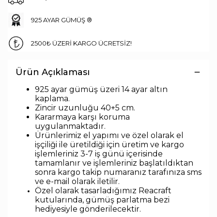
925 AYAR GÜMÜŞ ®
2500₺ ÜZERİ KARGO ÜCRETSİZ!
Ürün Açıklaması
925 ayar gümüş üzeri 14 ayar altın
kaplama.
Zincir uzunlu
ğu 40+5 cm.
Kararmaya karşı koruma
uygulanmaktadır.
Ürünlerimiz el yapımı ve özel olarak el
işçiliği ile üretildiği için üretim ve kargo
işlemleriniz 3-7 iş günü içerisinde
tamamlanır ve işlemleriniz başlatıldıktan
sonra kargo takip numaranız tarafınıza sms
ve e-mail olarak iletilir.
Özel olarak tasarladığımız Reacraft
kutularında,
gümüş parlatma bezi
hediyesiyle
gönderilecektir.