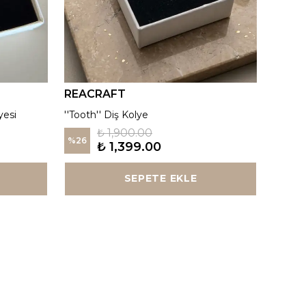
REACRAFT
REAC
yesi
''Tooth'' Diş Kolye
Kutup Y
₺ 1,900.00
%
26
%
26
₺ 1,399.00
SEPETE EKLE