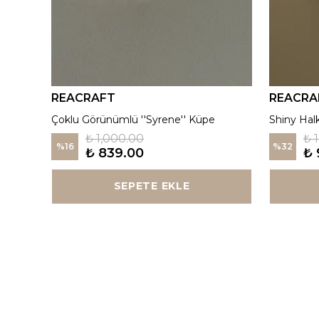
REACRAFT
REACRA
925 Gümüş | Kırmızı ''Aurora'' Madalyon Kolye
Çoklu Görünümlü ''Syrene'' Küpe
Shiny Hal
₺ 1,000.00
₺ 
%
16
%
32
₺ 839.00
₺ 
SEPETE EKLE