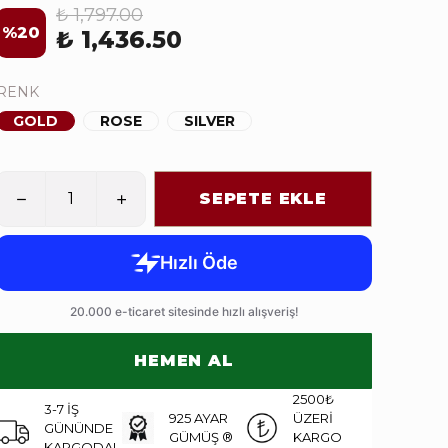
₺ 1,797.00
%
20
₺ 1,436.50
RENK
GOLD
ROSE
SILVER
SEPETE EKLE
HEMEN AL
2500₺
3-7 İŞ
925 AYAR
ÜZERİ
GÜNÜNDE
GÜMÜŞ ®
KARGO
KARGODA!