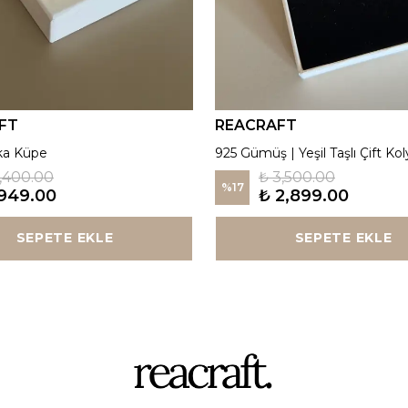
FT
REACRAFT
ka Küpe
925 Gümüş | Yeşil Taşlı Çift Kol
1,400.00
₺ 3,500.00
%
17
949.00
₺ 2,899.00
SEPETE EKLE
SEPETE EKLE