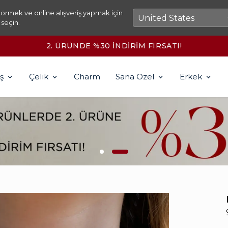
örmek ve online alışveriş yapmak için
 seçin.
2500₺ ÜZERİ KARGO ÜCRETSİZ!
ş
Çelik
Charm
Sana Özel
Erkek