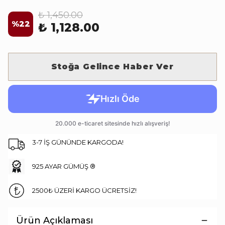
₺ 1,450.00
%
22
₺ 1,128.00
Stoğa Gelince Haber Ver
3-7 İŞ GÜNÜNDE KARGODA!
925 AYAR GÜMÜŞ ®
2500₺ ÜZERİ KARGO ÜCRETSİZ!
Ürün Açıklaması