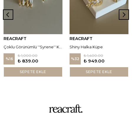
REACRAFT
REACRAFT
Çoklu Görünümlü ''Syrene'' Küpe
Shiny Halka Küpe
₺ 1,000.00
₺ 1,400.00
%
16
%
32
₺ 839.00
₺ 949.00
SEPETE EKLE
SEPETE EKLE