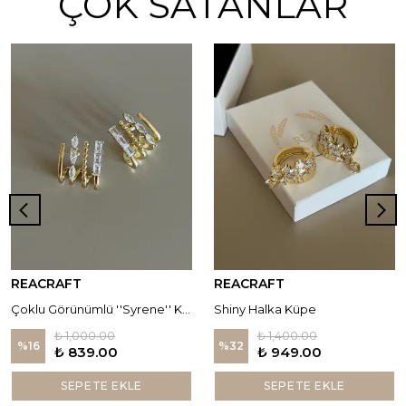
ÇOK SATANLAR
REACRAFT
REACRAFT
Çoklu Görünümlü ''Syrene'' Küpe
Shiny Halka Küpe
₺ 1,000.00
₺ 1,400.00
%
16
%
32
₺ 839.00
₺ 949.00
SEPETE EKLE
SEPETE EKLE