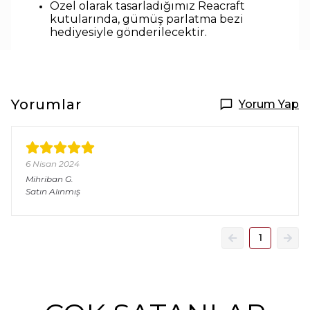
Özel olarak tasarladığımız Reacraft
kutularında,
gümüş parlatma bezi
hediyesiyle
gönderilecektir.
Yorumlar
Yorum Yap
6 Nisan 2024
Mihriban
G.
Satın Alınmış
1