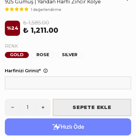
925 Gümüş | Yandan Harfli Zincir Kolye
1 değerlendirme
₺ 1,585.00
%
24
₺ 1,211.00
RENK
GOLD
ROSE
SILVER
Harfinizi Giriniz
*
SEPETE EKLE