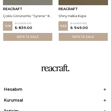
REACRAFT
REACRAFT
Çoklu Görünümlü ''Syrene'' Küpe
Shiny Halka Küpe
₺ 1,000.00
₺ 1,400.00
%
16
%
32
₺ 839.00
₺ 949.00
SEPETE EKLE
SEPETE EKLE
Hesabım
Kurumsal