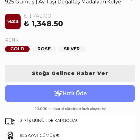
925 Gümüş | Ay Taşı Doğaltaş Madalyon Kolye
₺ 1,742.00
%
23
₺ 1,348.50
RENK
GOLD
ROSE
SILVER
Stoğa Gelince Haber Ver
3-7 İŞ GÜNÜNDE KARGODA!
925 AYAR GÜMÜŞ ®