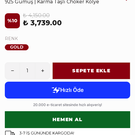
925 Gümüş | Karma Taşlı Choker Kolye
₺ 4,150.00
%
10
₺ 3,739.00
RENK
GOLD
SEPETE EKLE
HEMEN AL
3-7 İŞ GÜNÜNDE KARGODA!