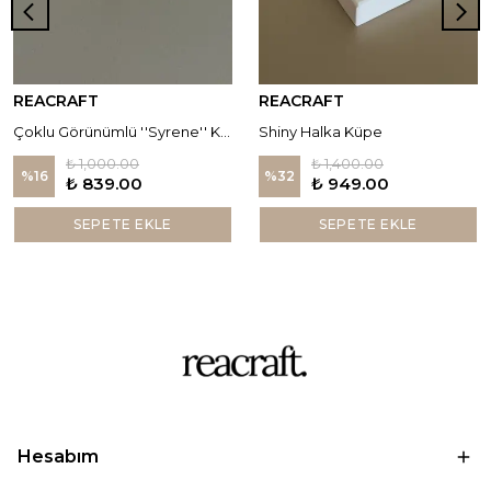
REACRAFT
REACRAFT
Çoklu Görünümlü ''Syrene'' Küpe
Shiny Halka Küpe
₺ 1,000.00
₺ 1,400.00
%
16
%
32
₺ 839.00
₺ 949.00
SEPETE EKLE
SEPETE EKLE
Hesabım