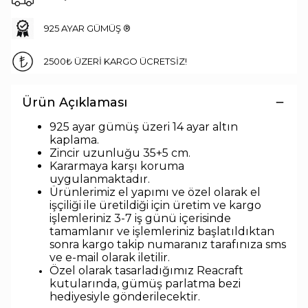
925 AYAR GÜMÜŞ ®
2500₺ ÜZERİ KARGO ÜCRETSİZ!
Ürün Açıklaması
925 ayar gümüş üzeri 14 ayar altın
kaplama.
Zincir uzunlu
ğu 35+5 cm.
Kararmaya karşı koruma
uygulanmaktadır.
Ürünlerimiz el yapımı ve özel olarak el
işçiliği ile üretildiği için üretim ve kargo
işlemleriniz 3-7 iş günü içerisinde
tamamlanır ve işlemleriniz başlatıldıktan
sonra kargo takip numaranız tarafınıza sms
ve e-mail olarak iletilir.
Özel olarak tasarladığımız Reacraft
kutularında,
gümüş parlatma bezi
hediyesiyle
gönderilecektir.