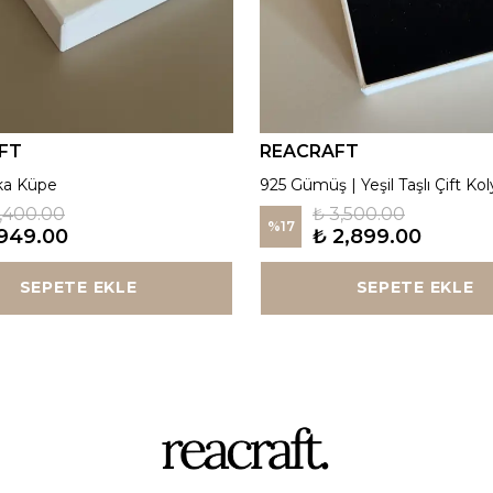
FT
REACRAFT
ka Küpe
925 Gümüş | Yeşil Taşlı Çift Kol
1,400.00
₺ 3,500.00
%
17
949.00
₺ 2,899.00
SEPETE EKLE
SEPETE EKLE