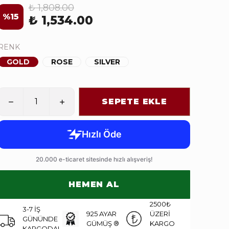
₺ 1,808.00
%
15
₺ 1,534.00
RENK
GOLD
ROSE
SILVER
SEPETE EKLE
HEMEN AL
2500₺
3-7 İŞ
925 AYAR
ÜZERİ
GÜNÜNDE
GÜMÜŞ ®
KARGO
KARGODA!