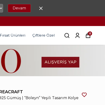
Devam
0
Fırsat Ürünleri
Çiftlere Özel
REACRAFT
925 Gümüş | “Boleyn” Yeşili Tasarım Kolye