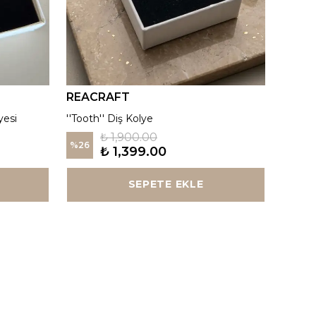
REACRAFT
REAC
yesi
''Tooth'' Diş Kolye
Kutup Y
₺ 1,900.00
%
26
%
26
₺ 1,399.00
SEPETE EKLE