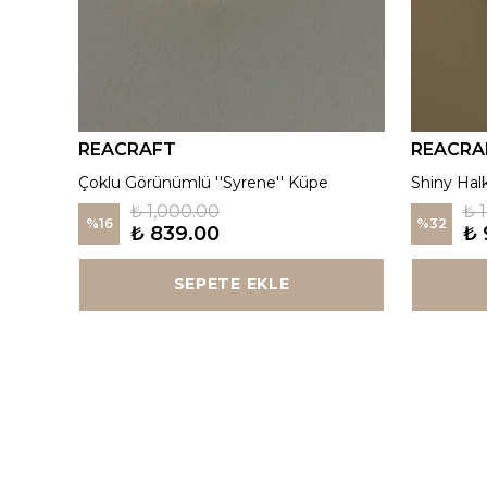
REACRAFT
REACRA
925 Gümüş | Kırmızı ''Aurora'' Madalyon Kolye
Çoklu Görünümlü ''Syrene'' Küpe
Shiny Hal
₺ 1,000.00
₺ 
%
16
%
32
₺ 839.00
₺ 
SEPETE EKLE