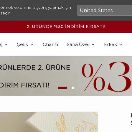
örmek ve online alışveriş yapmak için
 seçin.
2500₺ ÜZERİ KARGO ÜCRETSİZ!
ş
Çelik
Charm
Sana Özel
Erkek