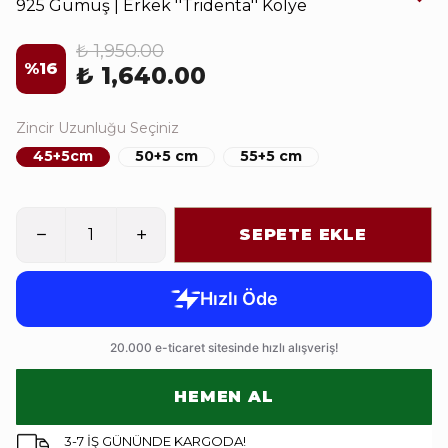
925 Gümüş | Erkek ''Tridenta'' Kolye
₺ 1,950.00
%
16
₺ 1,640.00
Zincir Uzunluğu Seçiniz
45+5cm
50+5 cm
55+5 cm
SEPETE EKLE
HEMEN AL
3-7 İŞ GÜNÜNDE KARGODA!