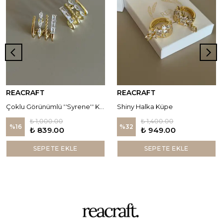
REACRAFT
REACRAFT
Çoklu Görünümlü ''Syrene'' Küpe
Shiny Halka Küpe
₺ 1,000.00
₺ 1,400.00
%
16
%
32
₺ 839.00
₺ 949.00
SEPETE EKLE
SEPETE EKLE