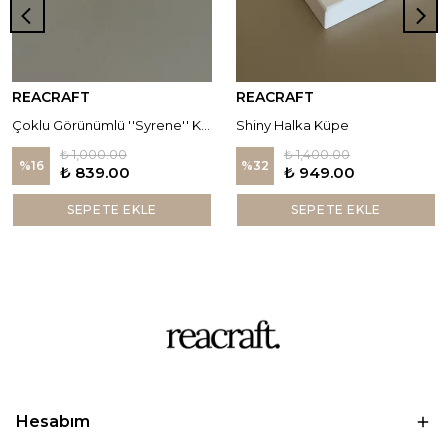
REACRAFT
REACRAFT
Çoklu Görünümlü ''Syrene'' Küpe
Shiny Halka Küpe
₺ 1,000.00
₺ 1,400.00
%
16
%
32
₺ 839.00
₺ 949.00
SEPETE EKLE
SEPETE EKLE
Hesabım