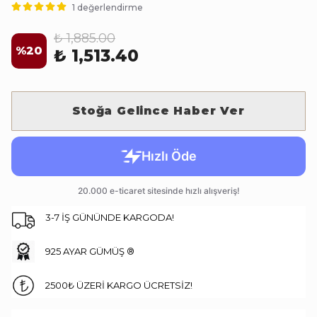
1 değerlendirme
₺ 1,885.00
%
20
₺ 1,513.40
Stoğa Gelince Haber Ver
3-7 İŞ GÜNÜNDE KARGODA!
925 AYAR GÜMÜŞ ®
2500₺ ÜZERİ KARGO ÜCRETSİZ!