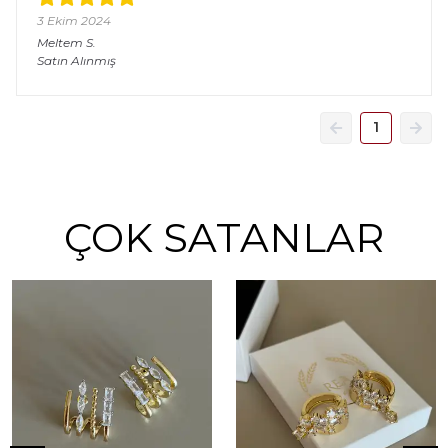
3 Ekim 2024
Meltem
S.
Satın Alınmış
1
ÇOK SATANLAR