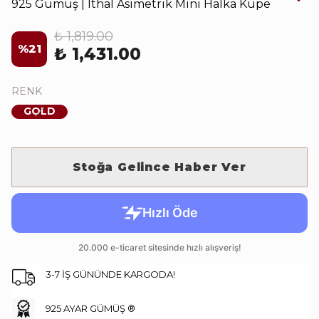
925 Gümüş | İthal Asimetrik Mini Halka Küpe
₺ 1,819.00
%
21
₺ 1,431.00
RENK
GOLD
Stoğa Gelince Haber Ver
3-7 İŞ GÜNÜNDE KARGODA!
925 AYAR GÜMÜŞ ®