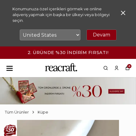
Konumunuza özel içerikleri görmek ve online
alışveriş yapmak için başka bir ülkeyi veya bölgeyi
seçin.
Devam
2. ÜRÜNDE %30 İNDİRİM FIRSATI!
0
Tüm Ürünler
Küpe