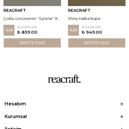
REACRAFT
REACRAFT
Çoklu Görünümlü ''Syrene'' Küpe
Shiny Halka Küpe
₺ 1,000.00
₺ 1,400.00
%
16
%
32
₺ 839.00
₺ 949.00
SEPETE EKLE
SEPETE EKLE
Hesabım
Kurumsal