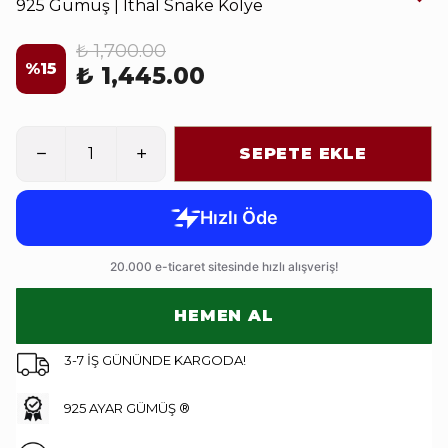
925 Gümüş | İthal Snake Kolye
₺ 1,700.00
%
15
₺ 1,445.00
SEPETE EKLE
HEMEN AL
3-7 İŞ GÜNÜNDE KARGODA!
925 AYAR GÜMÜŞ ®