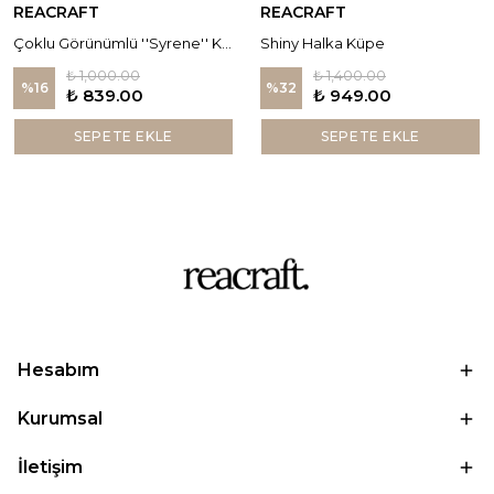
REACRAFT
REACRAFT
Çoklu Görünümlü ''Syrene'' Küpe
Shiny Halka Küpe
₺ 1,000.00
₺ 1,400.00
%
16
%
32
₺ 839.00
₺ 949.00
SEPETE EKLE
SEPETE EKLE
Hesabım
Kurumsal
İletişim