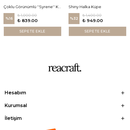
Çoklu Görünümlü ''Syrene'' Küpe
Shiny Halka Küpe
₺ 1,000.00
₺ 1,400.00
%
16
%
32
₺ 839.00
₺ 949.00
SEPETE EKLE
SEPETE EKLE
Hesabım
Kurumsal
İletişim