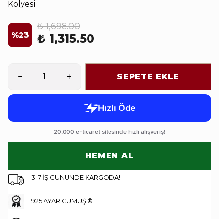
Kolyesi
₺ 1,698.00
%
23
₺ 1,315.50
SEPETE EKLE
HEMEN AL
3-7 İŞ GÜNÜNDE KARGODA!
925 AYAR GÜMÜŞ ®