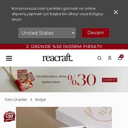
Konumunuza özel içerikleri görmek ve online
alışveriş yapmak için başka bir ülkeyi veya bölgeyi
seçin.
Devam
2. ÜRÜNDE %30 İNDİRİM FIRSATI!
0
Tüm Ürünler
Kolye