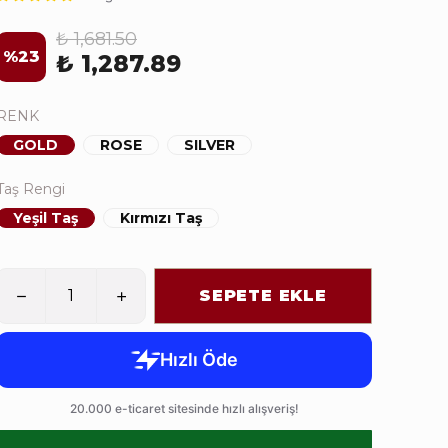
₺ 1,681.50
%
23
₺ 1,287.89
RENK
GOLD
ROSE
SILVER
Taş Rengi
Yeşil Taş
Kırmızı Taş
SEPETE EKLE