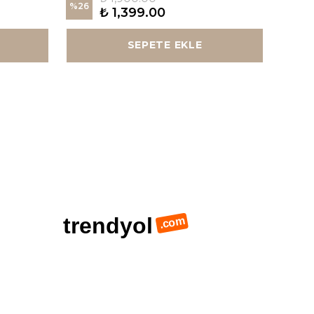
%
26
%
26
₺ 1,399.00
SEPETE EKLE
trendyol
.com