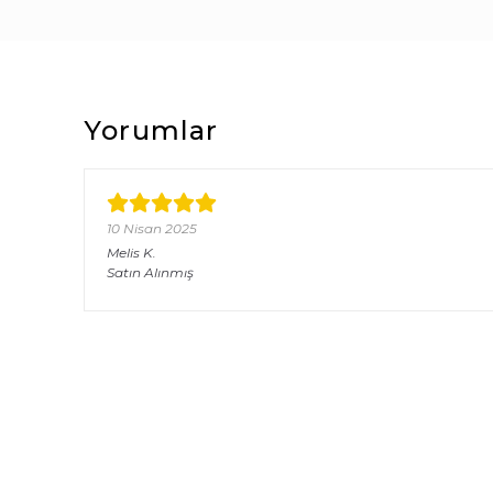
Yorumlar
10 Nisan 2025
Melis
K.
Satın Alınmış