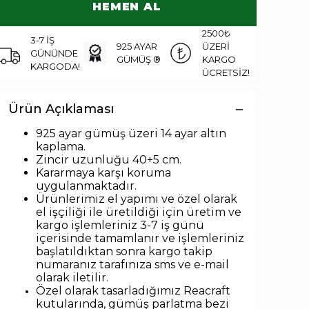
HEMEN AL
2500₺
3-7 İŞ
925 AYAR
ÜZERİ
GÜNÜNDE
GÜMÜŞ ®
KARGO
KARGODA!
ÜCRETSİZ!
Ürün Açıklaması
925 ayar gümüş üzeri 14 ayar altın
kaplama.
Zincir uzunlu
ğu 40+5 cm.
Kararmaya karşı koruma
uygulanmaktadır.
Ürünlerimiz el yapımı ve özel olarak
el işçiliği ile üretildiği için üretim ve
kargo işlemleriniz 3-7 iş günü
içerisinde tamamlanır ve işlemleriniz
başlatıldıktan sonra kargo takip
numaranız tarafınıza sms ve e-mail
olarak iletilir.
Özel olarak tasarladığımız Reacraft
kutularında,
gümüş parlatma bezi