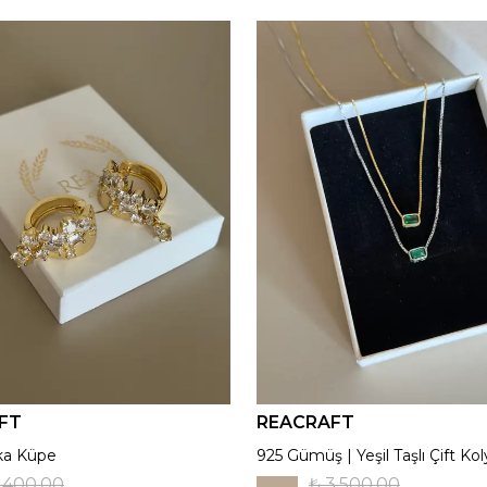
FT
REACRAFT
ka Küpe
925 Gümüş | Yeşil Taşlı Çift Kol
1,400.00
₺ 3,500.00