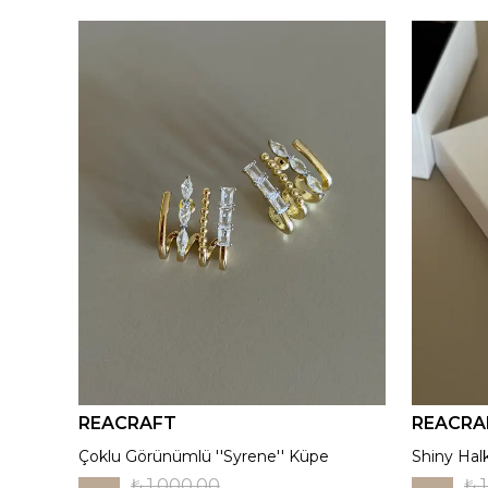
REACRAFT
REACRA
925 Gümüş | Kırmızı ''Aurora'' Madalyon Kolye
Çoklu Görünümlü ''Syrene'' Küpe
Shiny Hal
₺ 1,000.00
₺ 