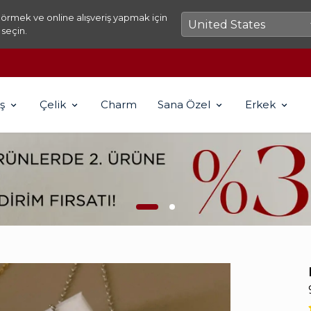
örmek ve online alışveriş yapmak için
 seçin.
2500₺ ÜZERİ KARGO ÜCRETSİZ!
ş
Çelik
Charm
Sana Özel
Erkek