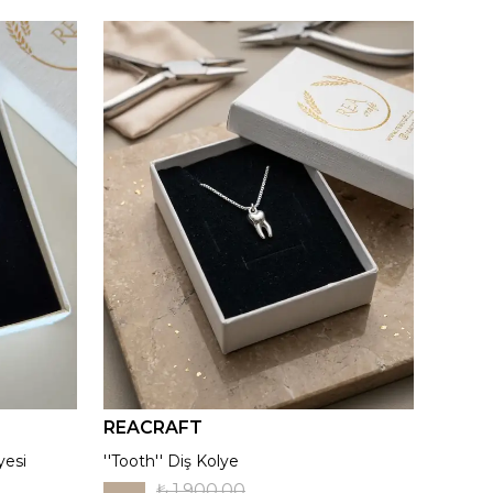
REACRAFT
REAC
yesi
''Tooth'' Diş Kolye
Kutup Y
₺ 1,900.00