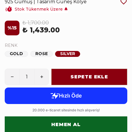
925 Gümüş | Tasarım Güneş Kolye
Stok Tükenmek Üzere 🔔
₺ 1,700.00
%
15
₺ 1,439.00
RENK
GOLD
ROSE
SILVER
SEPETE EKLE
HEMEN AL