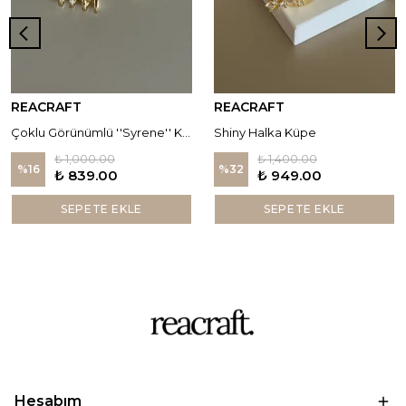
REACRAFT
REACRAFT
Çoklu Görünümlü ''Syrene'' Küpe
Shiny Halka Küpe
₺ 1,000.00
₺ 1,400.00
%
16
%
32
₺ 839.00
₺ 949.00
SEPETE EKLE
SEPETE EKLE
Hesabım