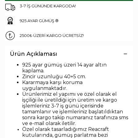
3-7 İŞ GÜNÜNDE KARGODA!
925 AYAR GÜMÜŞ ®
2500₺ ÜZERİ KARGO ÜCRETSİZ!
Ürün Açıklaması
925 ayar gümüş üzeri 14 ayar altın
kaplama.
Zincir uzunlu
ğu 40+5 cm.
Kararmaya karşı koruma
uygulanmaktadır.
Ürünlerimiz el yapımı ve özel olarak el
işçiliği ile üretildiği için üretim ve kargo
işlemleriniz 3-7 iş günü içerisinde
tamamlanır ve işlemleriniz başlatıldıktan
sonra kargo takip numaranız tarafınıza sms
ve e-mail olarak iletilir.
Özel olarak tasarladığımız Reacraft
kutularında,
gümüş parlatma bezi