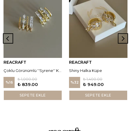
REACRAFT
REACRAFT
Çoklu Görünümlü ''Syrene'' Küpe
Shiny Halka Küpe
₺ 1,000.00
₺ 1,400.00
%
16
%
32
₺ 839.00
₺ 949.00
SEPETE EKLE
SEPETE EKLE