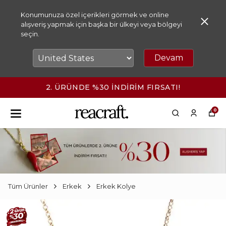
Konumunuza özel içerikleri görmek ve online
alışveriş yapmak için başka bir ülkeyi veya bölgeyi
seçin.
Devam
2. ÜRÜNDE %30 İNDİRİM FIRSATI!
0
Tüm Ürünler
Erkek
Erkek Kolye