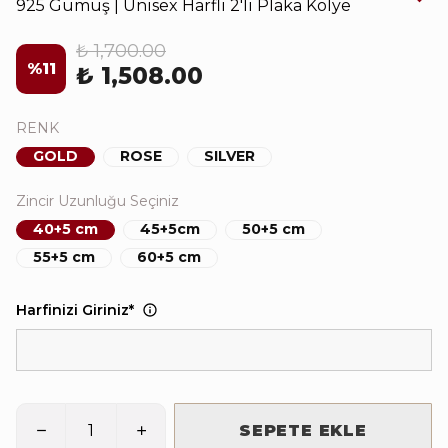
925 Gümüş | Unisex Harfli 2'li Plaka Kolye
₺ 1,700.00
%
11
₺ 1,508.00
RENK
GOLD
ROSE
SILVER
Zincir Uzunluğu Seçiniz
40+5 cm
45+5cm
50+5 cm
55+5 cm
60+5 cm
Harfinizi Giriniz
*
SEPETE EKLE