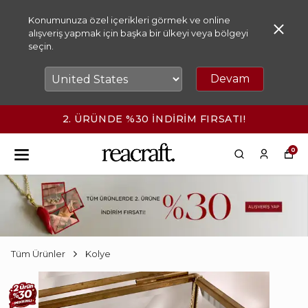
Konumunuza özel içerikleri görmek ve online
alışveriş yapmak için başka bir ülkeyi veya bölgeyi
seçin.
Devam
2. ÜRÜNDE %30 İNDİRİM FIRSATI!
0
Tüm Ürünler
Kolye