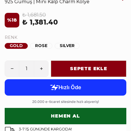
925 Gümüş | Mini Kalp Charm Kolye
₺ 1,681.50
%
18
₺ 1,381.40
RENK
GOLD
ROSE
SILVER
SEPETE EKLE
HEMEN AL
3-7 İŞ GÜNÜNDE KARGODA!