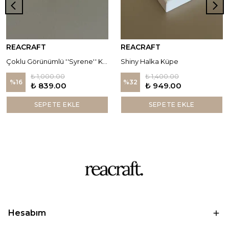
REACRAFT
REACRAFT
Çoklu Görünümlü ''Syrene'' Küpe
Shiny Halka Küpe
₺ 1,000.00
₺ 1,400.00
%
16
%
32
₺ 839.00
₺ 949.00
SEPETE EKLE
SEPETE EKLE
Hesabım