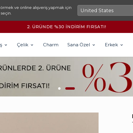
örmek ve online alışveriş yapmak için
 seçin.
2. ÜRÜNDE %30 İNDİRİM FIRSATI!
ş
Çelik
Charm
Sana Özel
Erkek