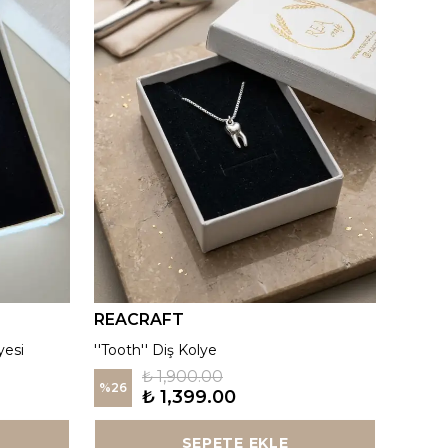
REACRAFT
REAC
yesi
''Tooth'' Diş Kolye
Kutup Y
₺ 1,900.00
%
26
%
26
₺ 1,399.00
SEPETE EKLE