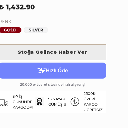
₺ 1,432.90
RENK
GOLD
SILVER
Stoğa Gelince Haber Ver
2500₺
3-7 İŞ
925 AYAR
ÜZERİ
GÜNÜNDE
GÜMÜŞ ®
KARGO
KARGODA!
ÜCRETSİZ!