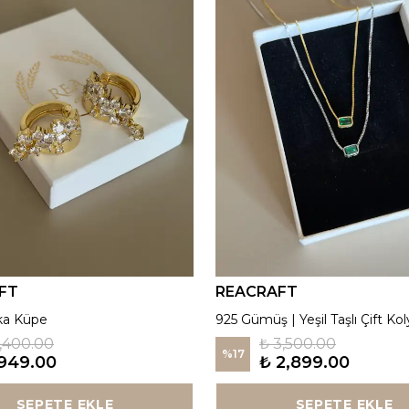
FT
REACRAFT
ka Küpe
925 Gümüş | Yeşil Taşlı Çift Kol
1,400.00
₺ 3,500.00
%
17
949.00
₺ 2,899.00
SEPETE EKLE
SEPETE EKLE