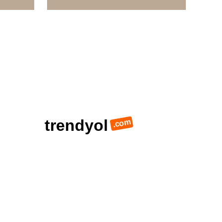
trendyol
.com