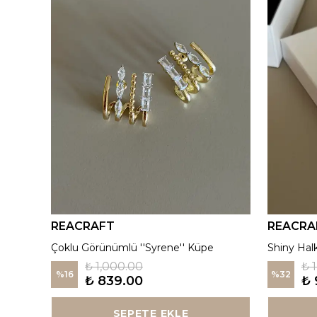
REACRAFT
REACRA
925 Gümüş | Kırmızı ''Aurora'' Madalyon Kolye
Çoklu Görünümlü ''Syrene'' Küpe
Shiny Hal
₺ 1,000.00
₺ 
%
16
%
32
₺ 839.00
₺ 
SEPETE EKLE