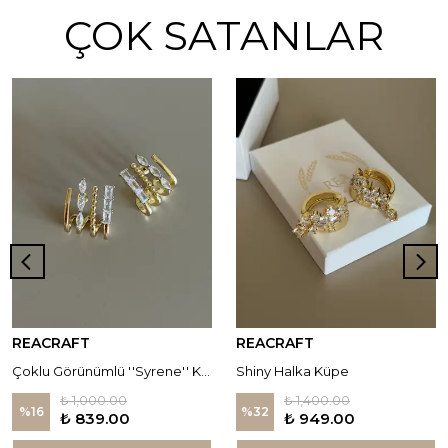
ÇOK SATANLAR
REACRAFT
REACRAFT
Çoklu Görünümlü ''Syrene'' Küpe
Shiny Halka Küpe
₺ 1,000.00
₺ 1,400.00
%
16
%
32
₺ 839.00
₺ 949.00