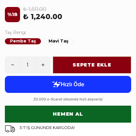
₺ 1,511.00
%
18
₺ 1,240.00
Taş Rengi
Pembe Taş
Mavi Taş
SEPETE EKLE
HEMEN AL
3-7 İŞ GÜNÜNDE KARGODA!