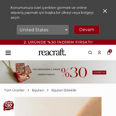
Konumunuza özel içerikleri görmek ve online
alışveriş yapmak için başka bir ülkeyi veya bölgeyi
seçin.
Devam
2. ÜRÜNDE %30 İNDİRİM FIRSATI!
0
Tüm Ürünler
Bijuteri
Bijuteri Bileklik