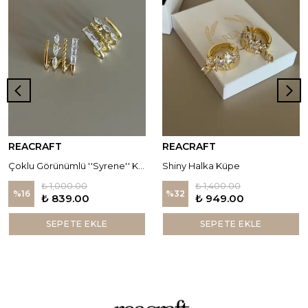
REACRAFT
REACRAFT
Çoklu Görünümlü ''Syrene'' Küpe
Shiny Halka Küpe
₺ 1,000.00
₺ 1,400.00
%
16
%
32
₺ 839.00
₺ 949.00
SEPETE EKLE
SEPETE EKLE