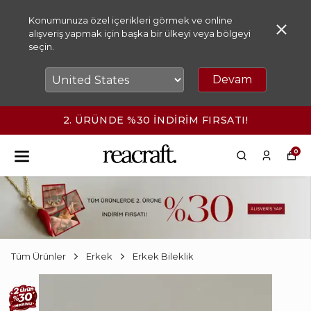
Konumunuza özel içerikleri görmek ve online
alışveriş yapmak için başka bir ülkeyi veya bölgeyi
seçin.
Devam
2. ÜRÜNDE %30 İNDİRİM FIRSATI!
0
Tüm Ürünler
Erkek
Erkek Bileklik