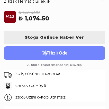
Zikzak Hematit Bileklik
₺ 1,379.00
%
22
₺ 1,074.50
Stoğa Gelince Haber Ver
3-7 İŞ GÜNÜNDE KARGODA!
925 AYAR GÜMÜŞ ®
2500₺ ÜZERİ KARGO ÜCRETSİZ!