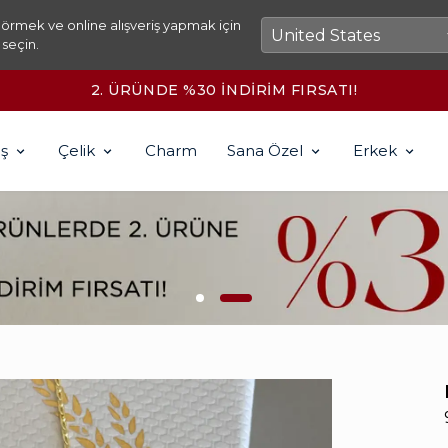
örmek ve online alışveriş yapmak için
 seçin.
2500₺ ÜZERİ KARGO ÜCRETSİZ!
ş
Çelik
Charm
Sana Özel
Erkek