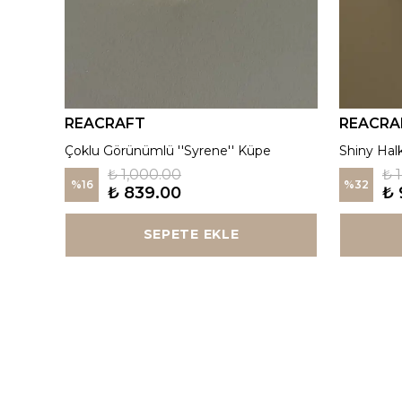
REACRAFT
REACRA
925 Gümüş | Kırmızı ''Aurora'' Madalyon Kolye
Çoklu Görünümlü ''Syrene'' Küpe
Shiny Hal
₺ 1,000.00
₺ 
%
16
%
32
₺ 839.00
₺ 
SEPETE EKLE