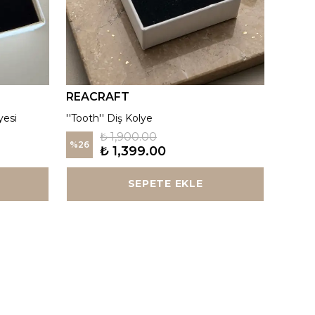
REACRAFT
REAC
yesi
''Tooth'' Diş Kolye
Kutup Y
₺ 1,900.00
%
26
%
26
₺ 1,399.00
SEPETE EKLE