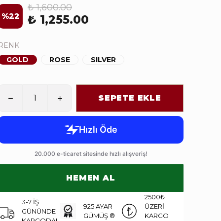
₺ 1,600.00
%
22
₺ 1,255.00
RENK
GOLD
ROSE
SILVER
SEPETE EKLE
HEMEN AL
2500₺
3-7 İŞ
925 AYAR
ÜZERİ
GÜNÜNDE
GÜMÜŞ ®
KARGO
KARGODA!