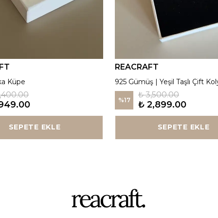
FT
REACRAFT
ka Küpe
925 Gümüş | Yeşil Taşlı Çift Kol
1,400.00
₺ 3,500.00
%
17
949.00
₺ 2,899.00
SEPETE EKLE
SEPETE EKLE