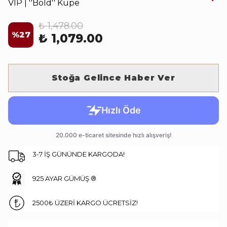
VIP | ''Bold'' Küpe
₺ 1,478.00
%
27
₺ 1,079.00
Stoğa Gelince Haber Ver
3-7 İŞ GÜNÜNDE KARGODA!
925 AYAR GÜMÜŞ ®
2500₺ ÜZERİ KARGO ÜCRETSİZ!