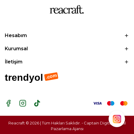
Hesabım
Kurumsal
İletişim
trendyol
.com
Reacraft © 2026 | Tüm Hakları Saklıdır. • Captain Digital |
Dijital
Pazarlama Ajansı