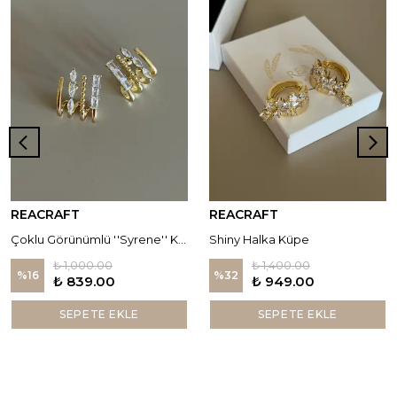
REACRAFT
REACRAFT
Çoklu Görünümlü ''Syrene'' Küpe
Shiny Halka Küpe
₺ 1,000.00
₺ 1,400.00
%
16
%
32
₺ 839.00
₺ 949.00
SEPETE EKLE
SEPETE EKLE